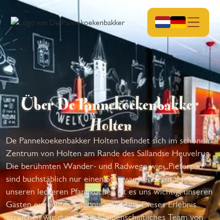
Über De Pannekoekenbakker
Holten
De Pannekoekenbakker Holten befindet sich im schönen
Zentrum von Holten am Rande des Sallandse Heuvelrug.
Die berühmten Wander- und Radwege wie „Pieterpad“
sind buchstäblich nur einen Steinwurf entfernt. Neben
unseren leckeren Pfannkuchen ist es uns wichtig, unseren
Gästen ein echtes Erlebnis zu bieten. Dieses Erlebnis
erreichen wir durch unser leidenschaftliches Team von