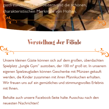
gastfreundlichen Mitarbeitern und die schönen,
charakteristischen Merkmale von Holten.
Vorstellung der Filiale
Unsere kleinen Gäste können sich auf dem großen, überdachten
Spielplatz „Jungle Gym“ austoben, der 100 m² groß ist. In unserem
eigenen Spielzeugladen können Geschenke mit Münzen gekauft
werden, die Kinder zusammen mit ihren Pfannkuchen erhalten.
Wir freuen uns auf ein gemütliches und stimmungsvolles Erlebnis
mit Ihnen.
Behalte auch unsere
Facebook-Seite
halte Ausschau nach den
neuesten Nachrichten!