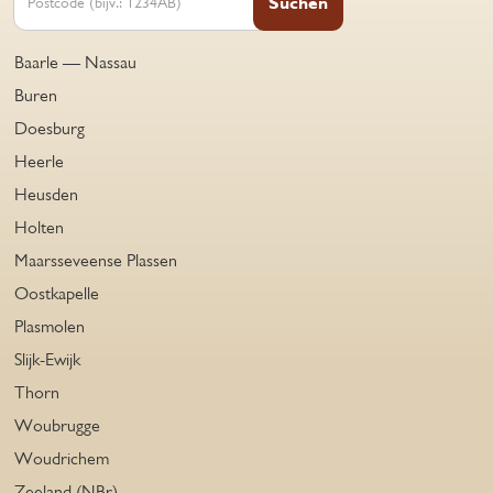
Suchen
Baarle — Nassau
Buren
Doesburg
Heerle
Heusden
Holten
Maarsseveense Plassen
Oostkapelle
Plasmolen
Slijk-Ewijk
Thorn
Woubrugge
Woudrichem
Zeeland (NBr)