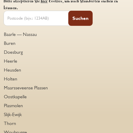
Bitte akzeptieren Sie
hier
Cookies, um nach Standorten suchen zu
können.
Suchen
Baarle — Nassau
Buren
Doesburg
Heerle
Heusden
Holten
Maarsseveense Plassen
Oostkapelle
Plasmolen
Slijk-Ewijk
Thorn
Woubrugge